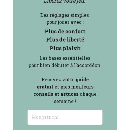
Libérez votre jeu."
Des réglages simples
pour jouer avec :
Plus de confort
Plus de liberté
Plus plaisir
Les bases essentielles
pour bien débuter à l’accordéon.
Recevez votre
guide
gratuit
et mes
meilleurs
conseils et astuces
chaque
semaine !