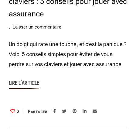
claviers : 5 conseils pour jouer avec
assurance
on
Laisser un commentaire
Ne
vous
Un doigt qui rate une touche, et c’est la panique ?
perdez
Voici 5 conseils simples pour éviter de vous
plus
perdre sur vos claviers et jouer avec assurance.
sur
vos
LIRE L'ARTICLE
claviers
:
5
conseils
Partager
0
pour
jouer
avec