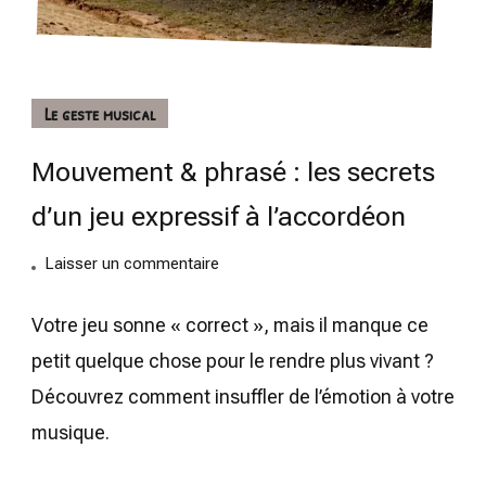
Le geste musical
Mouvement & phrasé : les secrets
d’un jeu expressif à l’accordéon
on
Laisser un commentaire
Mouvement
&
Votre jeu sonne « correct », mais il manque ce
phrasé
petit quelque chose pour le rendre plus vivant ?
:
Découvrez comment insuffler de l’émotion à votre
les
musique.
secrets
d’un