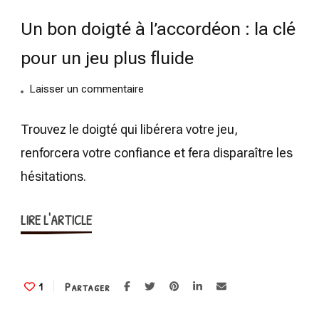
Un bon doigté à l’accordéon : la clé
pour un jeu plus fluide
on
Laisser un commentaire
Un
bon
Trouvez le doigté qui libérera votre jeu,
doigté
renforcera votre confiance et fera disparaître les
à
hésitations.
l’accordéon
:
LIRE L'ARTICLE
la
clé
pour
un
Partager
1
jeu