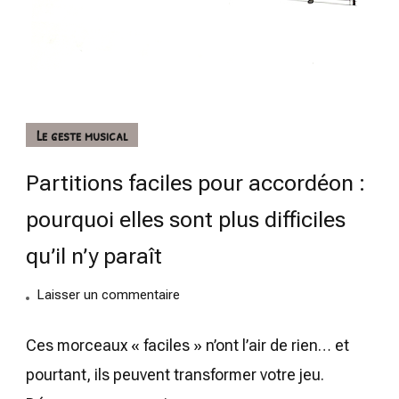
Le geste musical
Partitions faciles pour accordéon :
pourquoi elles sont plus difficiles
qu’il n’y paraît
on
Laisser un commentaire
Partitions
faciles
Ces morceaux « faciles » n’ont l’air de rien… et
pour
pourtant, ils peuvent transformer votre jeu.
accordéon