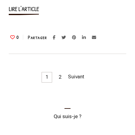
:
LIRE L'ARTICLE
5
gestes
techniques
qui
Partager
0
changent
tout
Pagination
Page
Page
Suivant
1
2
des
publications
Qui suis-je ?