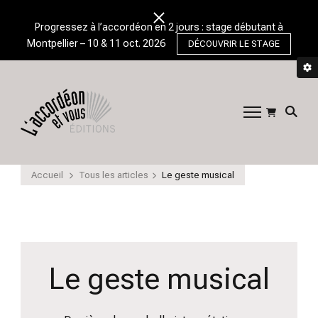
Progressez à l’accordéon en 2 jours : stage débutant à
Montpellier – 10 & 11 oct. 2026
DÉCOUVRIR LE STAGE
L'Accordéon et
➽ Profitez de conseils pour bien débuter
et progresser ✅ à l'accordéon
Vous
chromatique.
Accueil
Tous les articles
Le geste musical
Le geste musical