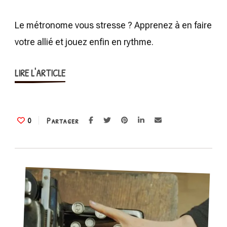
Vous
n’avez
Le métronome vous stresse ? Apprenez à en faire
pas
votre allié et jouez enfin en rythme.
le
sens
LIRE L'ARTICLE
du
rythme
?
Partager
Voici
0
comment
l’améliorer.