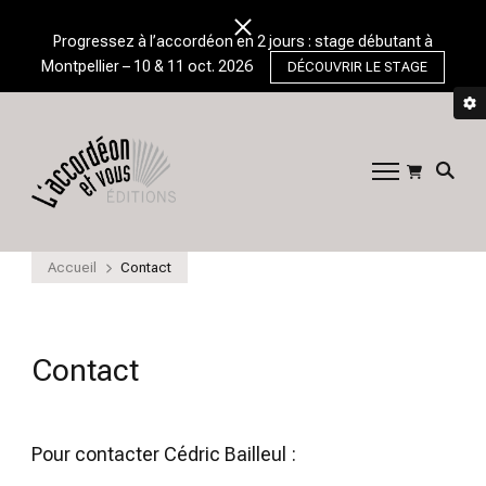
Progressez à l’accordéon en 2 jours : stage débutant à
Montpellier – 10 & 11 oct. 2026
DÉCOUVRIR LE STAGE
L'Accordéon et
➽ Profitez de conseils pour bien débuter
et progresser ✅ à l'accordéon
Vous
chromatique.
Accueil
Contact
Contact
Pour contacter Cédric Bailleul :