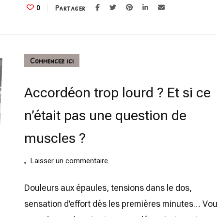
efficaces)
Partager
0
Commencez ici
Accordéon trop lourd ? Et si ce
n’était pas une question de
muscles ?
on
Laisser un commentaire
Accordéon
trop
Douleurs aux épaules, tensions dans le dos,
lourd
sensation d’effort dès les premières minutes… Vo
?