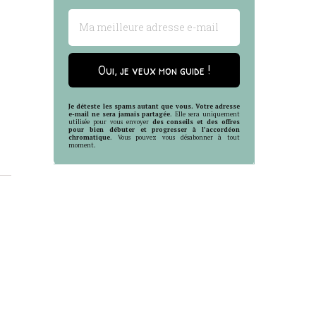
Oui, je veux mon guide !
Je déteste les spams autant que vous. Votre adresse
e-mail ne sera jamais partagée
. Elle sera uniquement
utilisée pour vous envoyer
des conseils et des offres
pour bien débuter et progresser à l’accordéon
chromatique
. Vous pouvez vous désabonner à tout
moment.
onseils et
omatique.