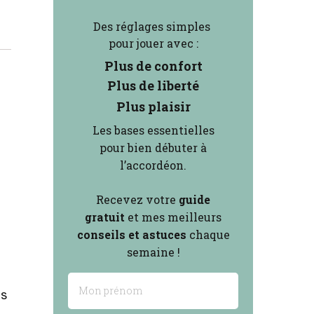
Des réglages simples
pour jouer avec :
Plus de confort
Plus de liberté
Plus plaisir
Les bases essentielles
pour bien débuter à
l’accordéon.
Recevez votre
guide
gratuit
et mes
meilleurs
conseils et astuces
chaque
semaine !
us