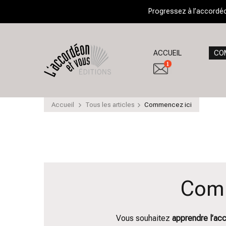
Progressez à l’accordéon
L'Accordéon et
➽ Profitez de conseils pour bien
ACCUEIL
CO
Accueil
Tous les articles
Commencez ici
Comm
Vous souhaitez
apprendre l’ac