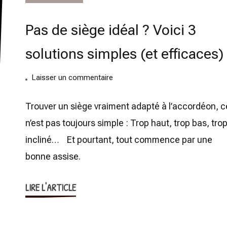
Pas de siège idéal ? Voici 3
solutions simples (et efficaces)
on
Laisser un commentaire
Pas
de
Trouver un siège vraiment adapté à l’accordéon, c
siège
n’est pas toujours simple : Trop haut, trop bas, tro
idéal
incliné… Et pourtant, tout commence par une
?
bonne assise.
Voici
3
LIRE L'ARTICLE
solutions
simples
(et