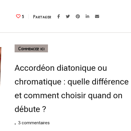
?
Partager
5
Commencez ici
Accordéon diatonique ou
chromatique : quelle différence
et comment choisir quand on
débute ?
sur
3 commentaires
Accordéon