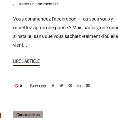
on
Laisser un commentaire
5
réglages
Vous commencez l’accordéon — ou vous vous y
indispensables
remettez après une pause ? Mais parfois, une gên
pour
s’installe, sans que vous sachiez vraiment d’où ell
bien
vient…
débuter
à
Oui, je veux mon guide !
LIRE L'ARTICLE
l’accordéon
Je déteste les spams autant que vous. Votre adresse
jamais partagée
. Elle sera uniquement utilisée pour vous envoye
des offres pour bien débuter et progresser à l’accord
Vous pouvez vous désabonner à tout moment.
Partager
0
Commencez ici