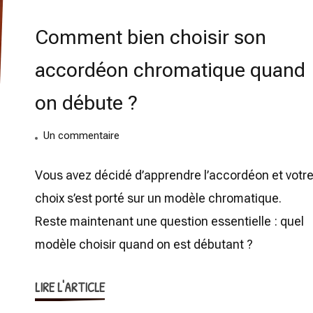
Comment bien choisir son
accordéon chromatique quand
on débute ?
sur
Un commentaire
Comment
bien
Vous avez décidé d’apprendre l’accordéon et votr
choisir
choix s’est porté sur un modèle chromatique.
son
Reste maintenant une question essentielle : quel
accordéon
modèle choisir quand on est débutant ?
chromatique
quand
LIRE L'ARTICLE
on
débute