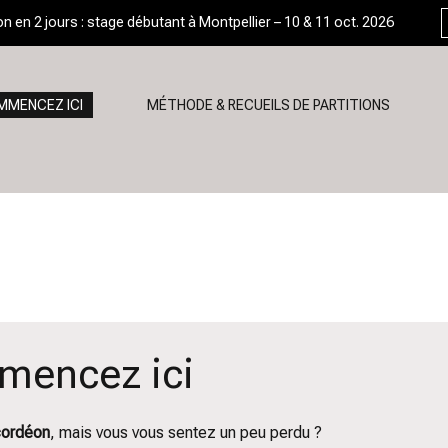
 en 2 jours : stage débutant à Montpellier – 10 & 11 oct. 2026
 Vous
 débuter et progresser ✅ à l'accordéon chromatique.
MMENCEZ ICI
MÉTHODE & RECUEILS DE PARTITIONS
encez ici
cordéon
, mais vous vous sentez un peu perdu ?