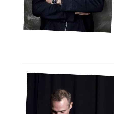
Avant même de jo
Choisir 
Bien pos
Adopter 
Régler b
Manier l
Libérez votre jeu,
Indiquez simpl
astuces
chaque