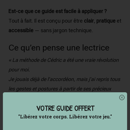
Est-ce que ce guide est facile à appliquer ?
Tout à fait. Il est conçu pour être
clair
,
pratique
et
accessible
— sans jargon technique.
Ce qu’en pense une lectrice
« La méthode de Cédric a été une vraie révolution
pour moi.
Je jouais déjà de l’accordéon, mais j’ai repris tous
les gestes et postures à partir de ses précieux
conseils, très bien expliqués.
VOTRE GUIDE OFFERT
Cela m’a permis d’améliorer la qualité de mon jeu
tre corps.
Libér
"Libérez vo
ez votre jeu."
et d’éviter les douleurs liées à une pratique
intensive.