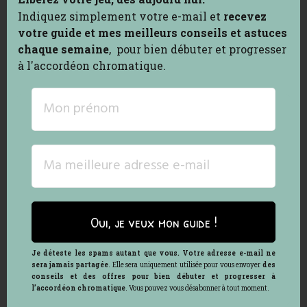
Bonne nouvelle : quelques réglages simples
Indiquez simplement votre e-mail et
recevez
peuvent tout changer.
votre guide et
mes meilleurs conseils et astuces
chaque semaine
, pour bien débuter et progresser
Recevez votre
guide offert
:
à l'accordéon chromatique.
"Libérez votre corps. Libérez votre jeu."
Un concentré de conseils concrets pour :
Mieux vous installer dès le départ
Gagner en stabilité et en confort
Retrouver fluidité et plaisir dans
votre jeu
Recevez-le par e-mail dès maintenant
.
Oui, je veux mon guide !
Un guide pensé pour bien commencer
—
et libérer pleinement votre jeu.
Je déteste les spams autant que vous. Votre adresse e-mail ne
sera jamais partagée
. Elle sera uniquement utilisée pour vous envoyer
des
conseils et des offres pour bien débuter et progresser à
Et en bonus, recevez mes meilleurs
l’accordéon chromatique
. Vous pouvez vous désabonner à tout moment.
conseils et astuces chaque semaine !