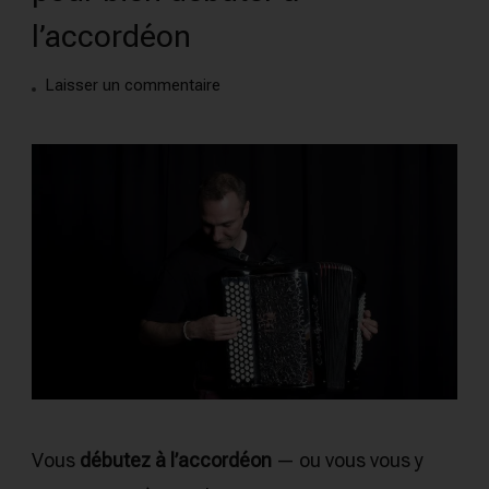
l’accordéon
on
Laisser un commentaire
5
réglages
indispensables
pour
bien
débuter
à
l’accordéon
Vous
débutez à l’accordéon
— ou vous vous y